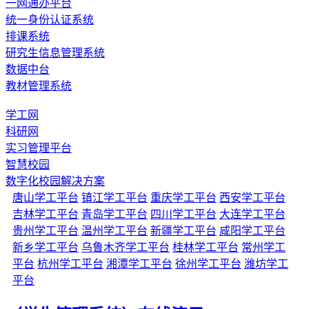
一网通办平台
统一身份认证系统
排课系统
研究生信息管理系统
数据中台
教材管理系统
学工网
科研网
实习管理平台
智慧校园
数字化校园解决方案
唐山学工平台
镇江学工平台
重庆学工平台
西安学工平台
吉林学工平台
青岛学工平台
四川学工平台
大连学工平台
贵州学工平台
温州学工平台
新疆学工平台
咸阳学工平台
新乡学工平台
乌鲁木齐学工平台
桂林学工平台
常州学工
平台
杭州学工平台
湘潭学工平台
徐州学工平台
潍坊学工
平台