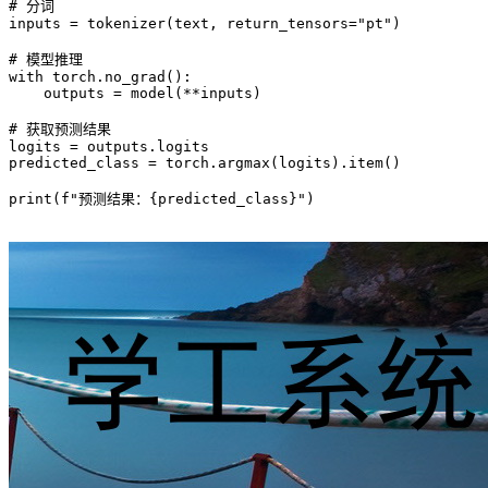
# 分词

inputs = tokenizer(text, return_tensors="pt")

# 模型推理

with torch.no_grad():

    outputs = model(**inputs)

# 获取预测结果

logits = outputs.logits

predicted_class = torch.argmax(logits).item()

print(f"预测结果：{predicted_class}")
