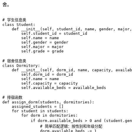
舍。
# 学生信息类

class Student:

    def __init__(self, student_id, name, gender, major,
        self.student_id = student_id

        self.name = name

        self.gender = gender

        self.major = major

        self.grade = grade

# 宿舍信息类

class Dormitory:

    def __init__(self, dorm_id, name, capacity, availab
        self.dorm_id = dorm_id

        self.name = name

        self.capacity = capacity

        self.available_beds = available_beds

# 排宿函数

def assign_dorm(students, dormitories):

    assigned_students = []

    for student in students:

        for dorm in dormitories:

            if dorm.available_beds > 0 and (student.ge
                # 简单匹配逻辑：按性别和年级分配

                dorm.available_beds -= 1
