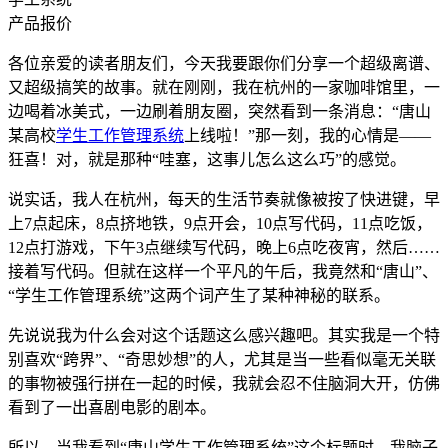
产品报价
各位亲爱的读者朋友们，今天我要跟你们分享一个超级离谱、
又超级搞笑的故事。就在刚刚，我在杭州的一家咖啡馆里，一
边喝着冰美式，一边刷着朋友圈，突然看到一条消息：“唐山
某高校
学生工作管理系统
上线啦！”那一刻，我的心情是——
狂喜！对，就是那种“哇塞，这事儿怎么这么巧”的感觉。
说实话，我人在杭州，每天的生活节奏就像被按了快进键，早
上7点起床，8点挤地铁，9点开会，10点写代码，11点吃饭，
12点打游戏，下午3点继续写代码，晚上6点吃夜宵，然后……
接着写代码。但就在这样一个平凡的午后，我竟然和“唐山”、
“学生工作管理系统”这两个词产生了某种神秘的联系。
先说说我为什么会对这个话题这么感兴趣吧。其实我是一个特
别喜欢“跨界”、“奇思妙想”的人，尤其是当一些看似毫无关联
的事物被强行拼在一起的时候，我就会忍不住脑洞大开，仿佛
看到了一出喜剧电影的剧本。
所以，当我看到“唐山学生工作管理系统”这个标题时，我脑子