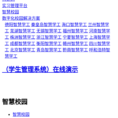
实习管理平台
智慧校园
数字化校园解决方案
德阳智慧学工
秦皇岛智慧学工
海口智慧学工
兰州智慧学
工
芜湖智慧学工
无锡智慧学工
福州智慧学工
河南智慧学
工
株洲智慧学工
浙江智慧学工
宁夏智慧学工
上海智慧学
工
成都智慧学工
衡阳智慧学工
赣州智慧学工
四川智慧学
工
北京智慧学工
青岛智慧学工
黔南智慧学工
呼和浩特智
慧学工
（学生管理系统）在线演示
智慧校园
智慧校园