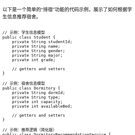
以下是一个简单的“排宿”功能的代码示例，展示了如何根据学
生信息推荐宿舍。
// 示例：学生信息模型

public class Student {

    private String studentId;

    private String name;

    private String gender;

    private String major;

    private int grade;

    // getters and setters

}

// 示例：宿舍信息模型

public class Dormitory {

    private String dormId;

    private String type;

    private int capacity;

    private int availableBed;

    // getters and setters

}

// 示例：推荐逻辑（简化版）

public class DormitoryRecommendationService {
