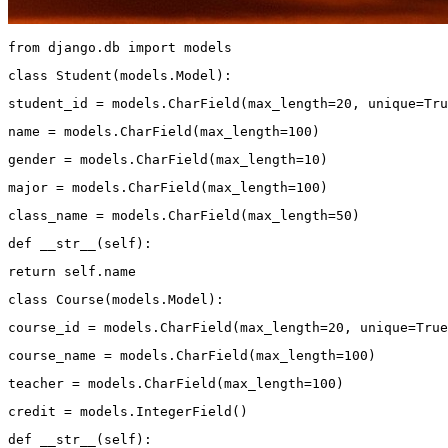
from django.db import models
class Student(models.Model):
student_id = models.CharField(max_length=20, unique=Tru
name = models.CharField(max_length=100)
gender = models.CharField(max_length=10)
major = models.CharField(max_length=100)
class_name = models.CharField(max_length=50)
def __str__(self):
return self.name
class Course(models.Model):
course_id = models.CharField(max_length=20, unique=True
course_name = models.CharField(max_length=100)
teacher = models.CharField(max_length=100)
credit = models.IntegerField()
def __str__(self):