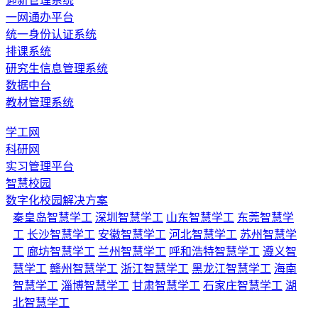
迎新管理系统
一网通办平台
统一身份认证系统
排课系统
研究生信息管理系统
数据中台
教材管理系统
学工网
科研网
实习管理平台
智慧校园
数字化校园解决方案
秦皇岛智慧学工
深圳智慧学工
山东智慧学工
东莞智慧学
工
长沙智慧学工
安徽智慧学工
河北智慧学工
苏州智慧学
工
廊坊智慧学工
兰州智慧学工
呼和浩特智慧学工
遵义智
慧学工
赣州智慧学工
浙江智慧学工
黑龙江智慧学工
海南
智慧学工
淄博智慧学工
甘肃智慧学工
石家庄智慧学工
湖
北智慧学工